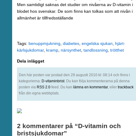
Men samtidigt saknas det studier om nivåerna av D-vitamin i
blodet hos svenskar. De som finns kan tolkas som att nivån i
allmänhet är tillfredsställande
Tags:
benuppmjukning
,
diabetes
,
engelska sjukan
,
hjärt-
kärlsjukdomar
,
kramp
,
närsynthet
,
tandlossning
,
trötthet
Dela inlägget
Den här posten var postad den 29 augusti 2010 kl: 08:14 och finns i
kategorierna:
D-vitaminbrist
. Du kan följa kommenterarna på denna
posten via
RSS 2.0
feed. Du kan
lämna en kommentar
, eller
trackback
från din egna webbplats.
2 kommentarer på “D-vitamin och
bristsjukdomar”