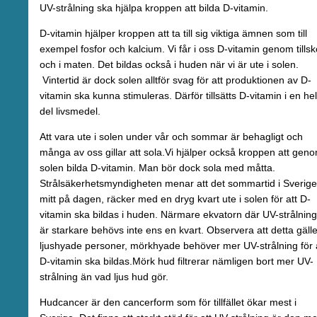
UV-strålning ska hjälpa kroppen att bilda D-vitamin.
D-vitamin hjälper kroppen att ta till sig viktiga ämnen som till
exempel fosfor och kalcium. Vi får i oss D-vitamin genom tillsk
och i maten. Det bildas också i huden när vi är ute i solen.
Vintertid är dock solen alltför svag för att produktionen av D-
vitamin ska kunna stimuleras. Därför tillsätts D-vitamin i en hel
del livsmedel.
Att vara ute i solen under vår och sommar är behagligt och
många av oss gillar att sola.Vi hjälper också kroppen att gen
solen bilda D-vitamin. Man bör dock sola med måtta.
Strålsäkerhetsmyndigheten menar att det sommartid i Sverige
mitt på dagen, räcker med en dryg kvart ute i solen för att D-
vitamin ska bildas i huden. Närmare ekvatorn där UV-strålnin
är starkare behövs inte ens en kvart. Observera att detta gälle
ljushyade personer, mörkhyade behöver mer UV-strålning för 
D-vitamin ska bildas.Mörk hud filtrerar nämligen bort mer UV-
strålning än vad ljus hud gör.
Hudcancer är den cancerform som för tillfället ökar mest i