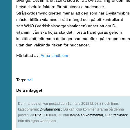
Sverige. Det finns ett starkt stöd för att UV-strålning är den me
betydelsefulla faktorn för att utveckla hudcancer.
Strålskyddsmyndigheten menar att den som har D-vitaminbris
måste tillföra vitaminet i rätt mängd och på ett kontrollerat
sätt.WHO (Världshälsoorganisationen) anser att om D-
vitaminnivån ska höjas ska det i första hand göras genom
kosttillskott, eftersom detta ger samma effekt på kroppen men
utan den välkända risken för hudcancer.
Författad av:
Anna Lindblom
Tags:
sol
Dela inlägget
Den här posten var postad den 12 mars 2012 kl: 08:33 och finns i
kategorierna:
D-vitaminbrist
. Du kan följa kommenterarna på denna
posten via
RSS 2.0
feed. Du kan
lämna en kommentar
, eller
trackback
från din egna webbplats.