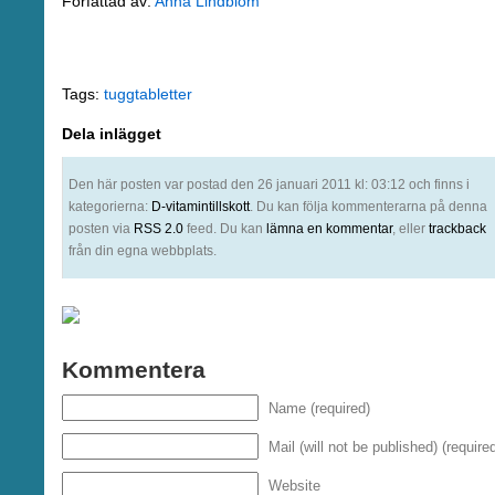
Författad av:
Anna Lindblom
Tags:
tuggtabletter
Dela inlägget
Den här posten var postad den 26 januari 2011 kl: 03:12 och finns i
kategorierna:
D-vitamintillskott
. Du kan följa kommenterarna på denna
posten via
RSS 2.0
feed. Du kan
lämna en kommentar
, eller
trackback
från din egna webbplats.
Kommentera
Name (required)
Mail (will not be published) (require
Website