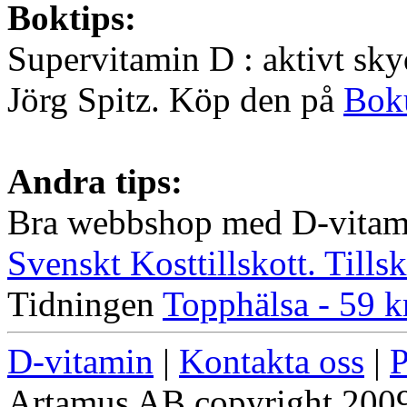
Boktips:
Supervitamin D : aktivt sk
Jörg Spitz. Köp den på
Bok
Andra tips:
Bra webbshop med D-vitami
Svenskt Kosttillskott. Tillsk
Tidningen
Topphälsa - 59 k
D-vitamin
|
Kontakta oss
|
P
Artamus AB copyright 2009. 