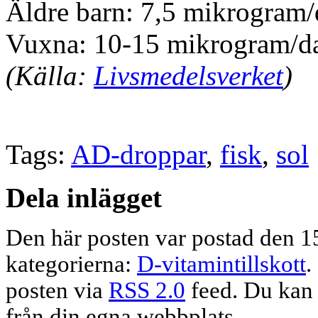
Äldre barn: 7,5 mikrogram
Vuxna: 10-15 mikrogram/d
(Källa:
Livsmedelsverket
)
Tags:
AD-droppar
,
fisk
,
sol
Dela inlägget
Den här posten var postad den 15
kategorierna:
D-vitamintillskott
.
posten via
RSS 2.0
feed. Du ka
från din egna webbplats.