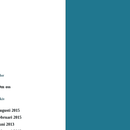
dor
m oss
kiv
ugusti 2015
ebruari 2015
uni 2013