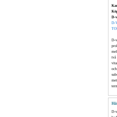
Ka
Köp
D-v
D-
TO
D-v
pro
mel
två
vit
och
sub
met
ter
Hä
D-v