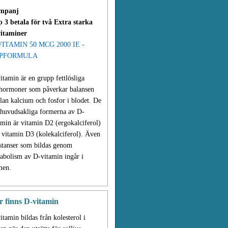
mpanj
 3 betala för två Extra starka
itaminer
VITAMIN 50 MCG 2000 IE -
PFORMULA
itamin är en grupp fettlösliga
hormoner som påverkar balansen
lan kalcium och fosfor i blodet. De
 huvudsakliga formerna av D-
amin är vitamin D2 (ergokalciferol)
 vitamin D3 (kolekalciferol). Även
stanser som bildas genom
abolism av D-vitamin ingår i
men.
r finns D-vitamin
itamin bildas från kolesterol i