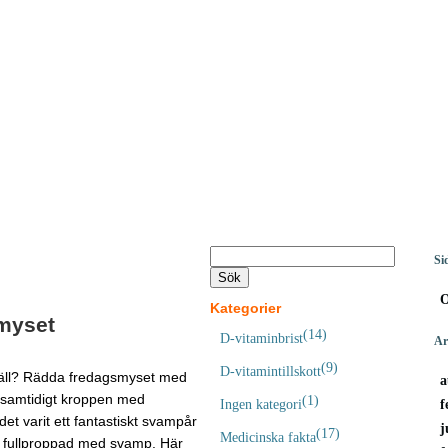
Si
O
Kategorier
gmyset
(14)
D-vitaminbrist
Ar
(9)
D-vitamintillskott
kväll? Rädda fredagsmyset med
a
a samtidigt kroppen med
(1)
f
Ingen kategori
et varit ett fantastiskt svampår
j
(17)
Medicinska fakta
n fullproppad med svamp. Här