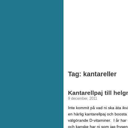
Tag: kantareller
Kantarellpaj till hel
9 december, 2011
Inte kommit på vad ni ska äta i
en härlig kantarellpaj och boost
välgörande D-vitaminer. I år har d
och kanske har ni som jag fryse