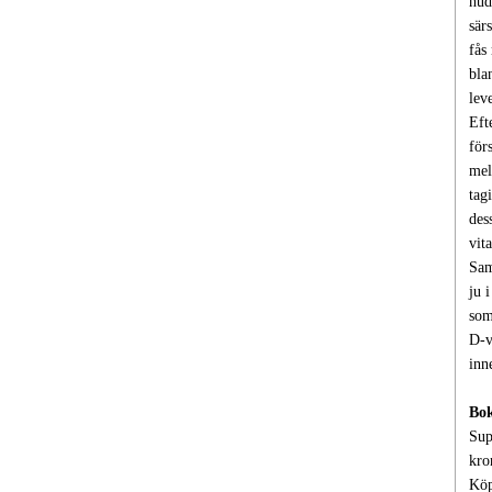
hud
sär
fås
bla
lev
Eft
för
mel
tag
des
vit
Sam
ju 
som
D-v
inn
Bok
Sup
kro
Köp