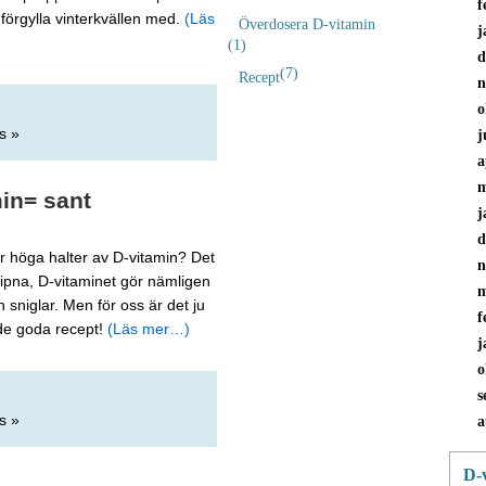
f
förgylla vinterkvällen med.
(Läs
Överdosera D-vitamin
j
(1)
d
(7)
Recept
n
o
s »
j
a
m
min= sant
j
d
ler höga halter av D-vitamin? Det
n
ripna, D-vitaminet gör nämligen
m
 sniglar. Men för oss är det ju
f
de goda recept!
(Läs mer…)
j
o
s
s »
a
D-