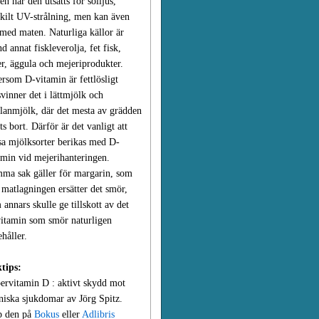
en när den utsätts för solljus,
skilt UV-strålning, men kan även
 med maten. Naturliga källor är
nd annat fiskleverolja, fet fisk,
er, äggula och mejeriprodukter.
ersom D-vitamin är fettlösligt
svinner det i lättmjölk och
lanmjölk, där det mesta av grädden
its bort. Därför är det vanligt att
sa mjölksorter berikas med D-
amin vid mejerihanteringen.
ma sak gäller för margarin, som
i matlagningen ersätter det smör,
 annars skulle ge tillskott av det
itamin som smör naturligen
ehåller.
tips:
ervitamin D : aktivt skydd mot
niska sjukdomar av Jörg Spitz.
 den på
Bokus
eller
Adlibris