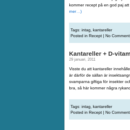
kommer recept på en god paj att 
mer…)
Tags:
intag
,
kantareller
Posted in
Recept
|
No Comment
Kantareller + D-vita
29 januari, 2011
Visste du att kantareller innehål
är därför de sällan är insektsang
svamparna giftiga för insekter och
bra, så här kommer några rykan
Tags:
intag
,
kantareller
Posted in
Recept
|
No Comment