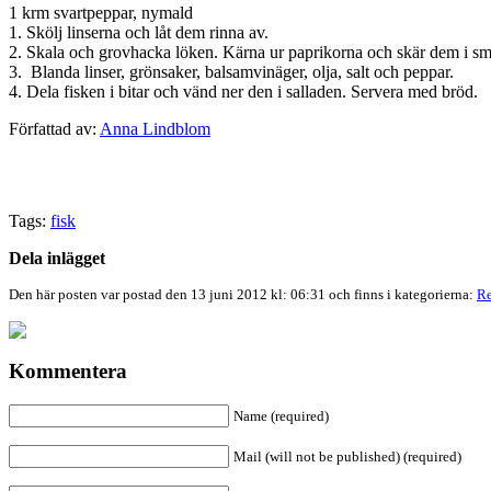
1 krm svartpeppar, nymald
1. Skölj linserna och låt dem rinna av.
2. Skala och grovhacka löken. Kärna ur paprikorna och skär dem i små b
3. Blanda linser, grönsaker, balsamvinäger, olja, salt och peppar.
4. Dela fisken i bitar och vänd ner den i salladen. Servera med bröd.
Författad av:
Anna Lindblom
Tags:
fisk
Dela inlägget
Den här posten var postad den 13 juni 2012 kl: 06:31 och finns i kategorierna:
Re
Kommentera
Name (required)
Mail (will not be published) (required)