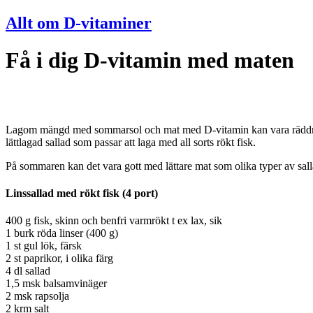
Allt om D-vitaminer
Få i dig D-vitamin med maten
Lagom mängd med sommarsol och mat med D-vitamin kan vara räddning
lättlagad sallad som passar att laga med all sorts rökt fisk.
På sommaren kan det vara gott med lättare mat som olika typer av sallad
Linssallad med rökt fisk (4 port)
400 g fisk, skinn och benfri varmrökt t ex lax, sik
1 burk röda linser (400 g)
1 st gul lök, färsk
2 st paprikor, i olika färg
4 dl sallad
1,5 msk balsamvinäger
2 msk rapsolja
2 krm salt