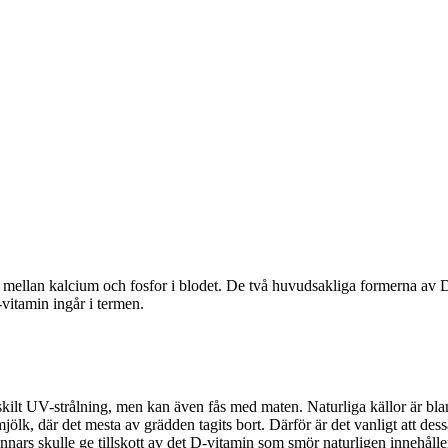
 mellan kalcium och fosfor i blodet. De två huvudsakliga formerna av D
vitamin ingår i termen.
rskilt UV-strålning, men kan även fås med maten. Naturliga källor är blan
nmjölk, där det mesta av grädden tagits bort. Därför är det vanligt att 
nnars skulle ge tillskott av det D-vitamin som smör naturligen innehålle