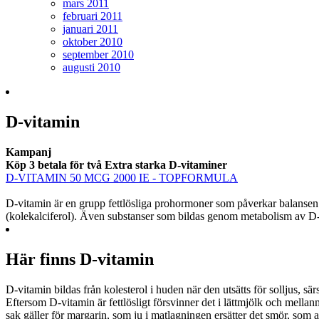
mars 2011
februari 2011
januari 2011
oktober 2010
september 2010
augusti 2010
D-vitamin
Kampanj
Köp 3 betala för två Extra starka D-vitaminer
D-VITAMIN 50 MCG 2000 IE - TOPFORMULA
D-vitamin är en grupp fettlösliga prohormoner som påverkar balansen
(kolekalciferol). Även substanser som bildas genom metabolism av D-
Här finns D-vitamin
D-vitamin bildas från kolesterol i huden när den utsätts för solljus, sä
Eftersom D-vitamin är fettlösligt försvinner det i lättmjölk och mella
sak gäller för margarin, som ju i matlagningen ersätter det smör, som a