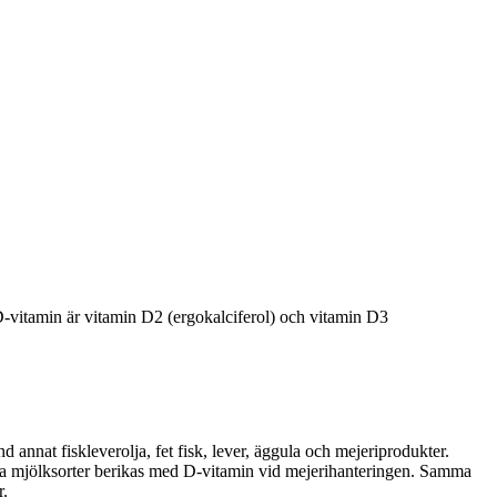
-vitamin är vitamin D2 (ergokalciferol) och vitamin D3
d annat fiskleverolja, fet fisk, lever, äggula och mejeriprodukter.
dessa mjölksorter berikas med D-vitamin vid mejerihanteringen. Samma
r.