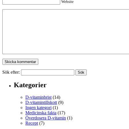
Website
Sök efter:
Kategorier
D-vitaminbrist
(14)
D-vitamintillskott
(9)
Ingen kategori
(1)
Medicinska fakta
(17)
Överdosera D-vitamin
(1)
Recept
(7)