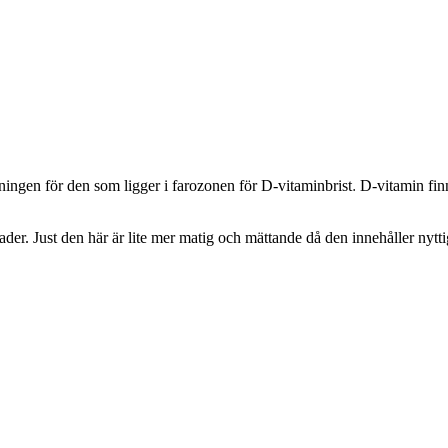
en för den som ligger i farozonen för D-vitaminbrist
.
D-vitamin finn
er. Just den här är lite mer matig och mättande då den innehåller nyttig