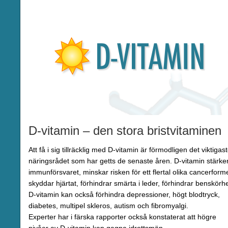
D-vitamin – den stora bristvitaminen
Att få i sig tillräcklig med D-vitamin är förmodligen det viktigas
näringsrådet som har getts de senaste åren. D-vitamin stärke
immunförsvaret, minskar risken för ett flertal olika cancerforme
skyddar hjärtat, förhindrar smärta i leder, förhindrar benskörhe
D-vitamin kan också förhindra depressioner, högt blodtryck,
diabetes, multipel skleros, autism och fibromyalgi.
Experter har i färska rapporter också konstaterat att högre