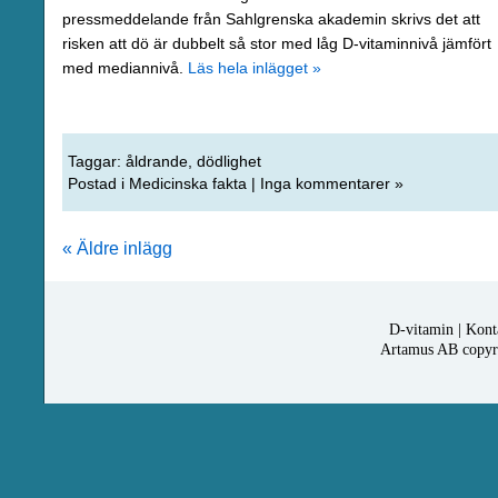
pressmeddelande från Sahlgrenska akademin skrivs det att
risken att dö är dubbelt så stor med låg D-vitaminnivå jämfört
med mediannivå.
Läs hela inlägget »
Taggar:
åldrande
,
dödlighet
Postad i
Medicinska fakta
|
Inga kommentarer »
« Äldre inlägg
D-vitamin
|
Kont
Artamus AB copyrig