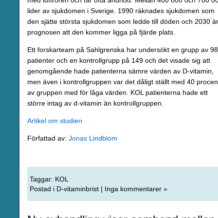
med luftrören och får ofta andnöd. Mellan 400 000 och 700 0
lider av sjukdomen i Sverige. 1990 räknades sjukdomen som
den sjätte största sjukdomen som ledde till döden och 2030 ä
prognosen att den kommer ligga på fjärde plats.
Ett forskarteam på Sahlgrenska har undersökt en grupp av 98
patienter och en kontrollgrupp på 149 och det visade sig att
genomgående hade patienterna sämre värden av D-vitamin,
men även i kontrollgruppen var det dåligt ställt med 40 procen
av gruppen med för låga värden. KOL patienterna hade ett
större intag av d-vitamin än kontrollgruppen.
Artikel om studien
Författad av:
Jonas Lindblom
Taggar:
KOL
Postad i
D-vitaminbrist
|
Inga kommentarer »