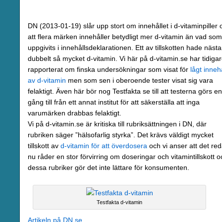
DN (2013-01-19) slår upp stort om innehållet i d-vitaminpiller 
att flera märken innehåller betydligt mer d-vitamin än vad som
uppgivits i innehållsdeklarationen. Ett av tillskotten hade näst
dubbelt så mycket d-vitamin. Vi här på d-vitamin.se har tidiga
rapporterat om finska undersökningar som visat för
lågt inneh
av d-vitamin
men som sen i oberoende tester visat sig vara
felaktigt. Även här bör nog Testfakta se till att testerna görs en
gång till från ett annat institut för att säkerställa att inga
varumärken drabbas felaktigt.
Vi på d-vitamin.se är kritiska till rubriksättningen i DN, där
rubriken säger ”hälsofarlig styrka”. Det krävs väldigt mycket
tillskott av
d-vitamin för att överdosera
och vi anser att det re
nu råder en stor förvirring om doseringar och vitamintillskott o
dessa rubriker gör det inte lättare för konsumenten.
Testfakta d-vitamin
Artikeln på DN.se