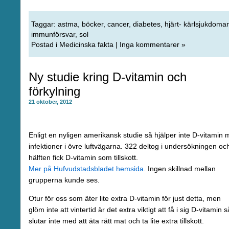
Taggar:
astma
,
böcker
,
cancer
,
diabetes
,
hjärt- kärlsjukdomar
immunförsvar
,
sol
Postad i
Medicinska fakta
|
Inga kommentarer »
Ny studie kring D-vitamin och
förkylning
21 oktober, 2012
Enligt en nyligen amerikansk studie så hjälper inte D-vitamin 
infektioner i övre luftvägarna. 322 deltog i undersökningen oc
hälften fick D-vitamin som tillskott.
Mer på Hufvudstadsbladet hemsida
. Ingen skillnad mellan
grupperna kunde ses.
Otur för oss som äter lite extra D-vitamin för just detta, men
glöm inte att vintertid är det extra viktigt att få i sig D-vitamin s
slutar inte med att äta rätt mat och ta lite extra tillskott.