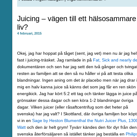
Juicing – vägen till ett hälsosammare
liv?
4 februari, 2015
Okej, jag har hoppat på tåget (sent, jag vet) men nu är jag hel
fast i juicing-träsket. Jag ramlade in på
Fat, Sick and nearly d
dokumentären och sen har jag sett den två gånger och tvinga
resten av familjen att se den så nu håller vi på att testa olika
blandningar. Ingen aning om det är placebo men när jag drar 
mig en halv kanna juice så känns det som jag får en ren skön
energikick. Jag har kört 5:2 ett tag och tänker lägga in juice p
grönsaker dessa dagar och sen köra 1-2 blandningar övriga
dagar. Vilken juicer (eller råsaftcentrifug som det heter på
svenska) har jag valt? I Skottland, där övriga familjen bor köp
vi in en
Sage by Heston Blumenthal the Nutri Juicer Plus, 130
Watt
och den är helt grym! Tyvärr kändes den för dyr från den
svenska återförsäljaren så istället tänker jag beställa en
Philip