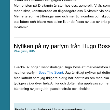
nivåer av D-vitamin kan gagna idrottsmän.
Men bristen på D-vitamin är stor hos oss, generellt. Vi är, som
människor, konstruerade att tillgodogöra oss D-vitamin via sol
Men eftersom vi tillbringar mer och mer tid inomhus och skyd
oss bättre och bättre mot solen lider de flesta av oss av brist 
D-vitamin.
Nyfiken på ny parfym från Hugo Bos
29 augusti, 2015
I vecka 37 börjar livstidsbolaget Hugo Boss att marknadsföra 
nya herrparfym
Boss The Scent
. Jag är riktigt nyfiken på doft
Manikafrukt som jag tidigare aldrig har hört talas om men ska
tydligen växa över hela Afrika och doften ska upplevas som e
blandning av jordgubb, passionsfrukt och choklad.
Postad i
Ingen kategori
|
Inga kommentarer »