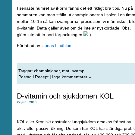
I senaste numret av iForm fanns det ett riktigt bra tips. Nu på
sommaren kan man ställa ut champinjonerna i solen i en tim
mellan 10-15 så kan svamparna, precis som vi människor, bil
d-vitamin. Detta gäller även om de inte är nyskördade. Obs,
glöm inte att ta bort förpackningen
Författad av:
Jonas Lindblom
Taggar:
champinjoner
,
mat
,
svamp
Postad i
Recept
|
Inga kommentarer »
D-vitamin och sjukdomen KOL
27 juni, 2013
KOL eller Kroniskt obstruktiv lungsjukdom orsakas främst av
aktiv eller passiv rökning. De som har KOL har ständiga prob