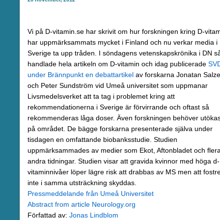
Vi på D-vitamin.se har skrivit om hur forskningen kring D-vita
har uppmärksammats mycket i Finland och nu verkar media i
Sverige ta upp tråden. I söndagens vetenskapskrönika i DN s
handlade hela artikeln om D-vitamin och idag publicerade
SV
under Brännpunkt en debattartikel
av forskarna Jonatan Salze
och Peter Sundström vid Umeå universitet som uppmanar
Livsmedelsverket att ta tag i problemet kring att
rekommendationerna i Sverige är förvirrande och oftast så
rekommenderas låga doser. Även forskningen behöver utöka
på området. De bägge forskarna presenterade själva under
tisdagen en omfattande biobanksstudie. Studien
uppmärksammades av medier som Ekot, Aftonbladet och fler
andra tidningar. Studien visar att gravida kvinnor med höga d-
vitaminnivåer löper lägre risk att drabbas av MS men att fostre
inte i samma utsträckning skyddas.
Pressmeddelande från Umeå Universitet
Abstract from article Neurology.org
Författad av:
Jonas Lindblom