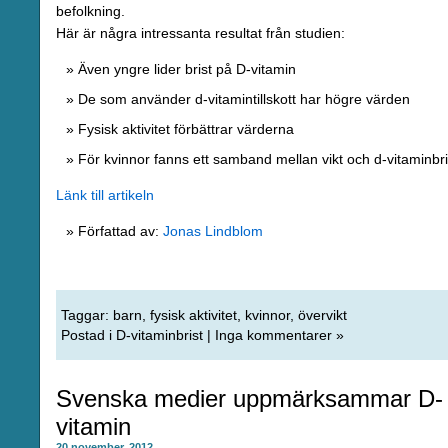
befolkning.
Här är några intressanta resultat från studien:
Även yngre lider brist på D-vitamin
De som använder d-vitamintillskott har högre värden
Fysisk aktivitet förbättrar värderna
För kvinnor fanns ett samband mellan vikt och d-vitaminbri
Länk till artikeln
Författad av:
Jonas Lindblom
Taggar:
barn
,
fysisk aktivitet
,
kvinnor
,
övervikt
Postad i
D-vitaminbrist
|
Inga kommentarer »
Svenska medier uppmärksammar D-
vitamin
20 november, 2012