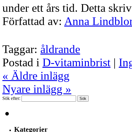
under ett års tid. Detta skri
Författad av:
Anna Lindbl
Taggar:
åldrande
Postad i
D-vitaminbrist
|
In
« Äldre inlägg
Nyare inlägg »
Sök efter:
Kategorier