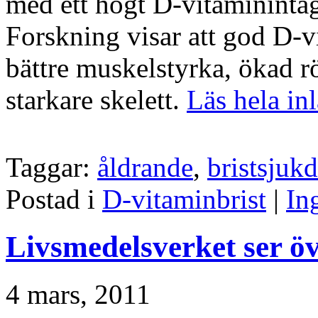
med ett högt D-vitaminintag 
Forskning visar att god D-v
bättre muskelstyrka, ökad r
starkare skelett.
Läs hela in
Taggar:
åldrande
,
bristsjuk
Postad i
D-vitaminbrist
|
In
Livsmedelsverket ser 
4 mars, 2011