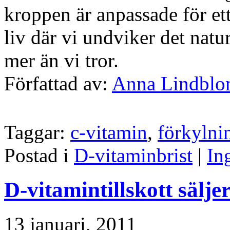
kroppen är anpassade för ett
liv där vi undviker det natu
mer än vi tror.
Författad av:
Anna Lindbl
Taggar:
c-vitamin
,
förkylni
Postad i
D-vitaminbrist
|
In
D-vitamintillskott sälje
13 januari, 2011