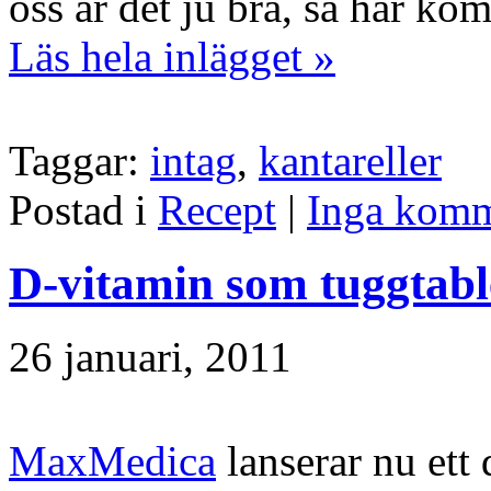
oss är det ju bra, så här k
Läs hela inlägget »
Taggar:
intag
,
kantareller
Postad i
Recept
|
Inga komm
D-vitamin som tuggtabl
26 januari, 2011
MaxMedica
lanserar nu ett 