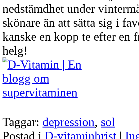
nedstämdhet under vintermå
skönare än att sätta sig i f
kanske en kopp te efter en 
helg!
Taggar:
depression
,
sol
Postad i
D-vitaminbrist
|
In