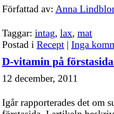
Författad av:
Anna Lindbl
Taggar:
intag
,
lax
,
mat
Postad i
Recept
|
Inga komm
D-vitamin på förstasid
12 december, 2011
Igår rapporterades det om s
förstasida. I artikeln beskr