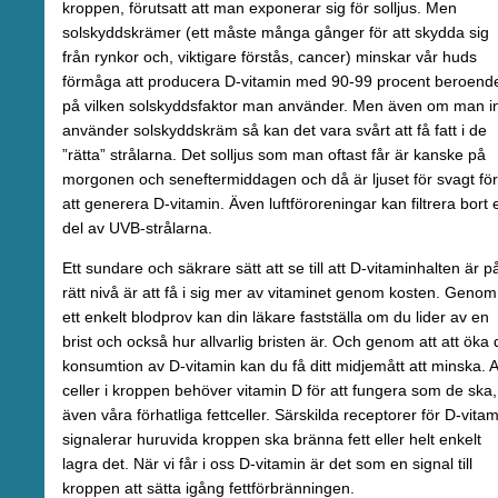
kroppen, förutsatt att man exponerar sig för solljus. Men
solskyddskrämer (ett måste många gånger för att skydda sig
från rynkor och, viktigare förstås, cancer) minskar vår huds
förmåga att producera D-vitamin med 90-99 procent beroend
på vilken solskyddsfaktor man använder. Men även om man i
använder solskyddskräm så kan det vara svårt att få fatt i de
”rätta” strålarna. Det solljus som man oftast får är kanske på
morgonen och seneftermiddagen och då är ljuset för svagt för
att generera D-vitamin. Även luftföroreningar kan filtrera bort 
del av UVB-strålarna.
Ett sundare och säkrare sätt att se till att D-vitaminhalten är p
rätt nivå är att få i sig mer av vitaminet genom kosten. Genom
ett enkelt blodprov kan din läkare fastställa om du lider av en
brist och också hur allvarlig bristen är. Och genom att att öka 
konsumtion av D-vitamin kan du få ditt midjemått att minska. A
celler i kroppen behöver vitamin D för att fungera som de ska,
även våra förhatliga fettceller. Särskilda receptorer för D-vitam
signalerar huruvida kroppen ska bränna fett eller helt enkelt
lagra det. När vi får i oss D-vitamin är det som en signal till
kroppen att sätta igång fettförbränningen.