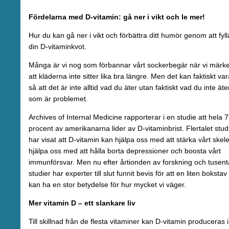
Fördelarna med D-vitamin: gå ner i vikt och le mer!
Hur du kan gå ner i vikt och förbättra ditt humör genom att fyll
din D-vitaminkvot.
Många är vi nog som förbannar vårt sockerbegär när vi märk
att kläderna inte sitter lika bra längre. Men det kan faktiskt va
så att det är inte alltid vad du äter utan faktiskt vad du inte äte
som är problemet.
Archives of Internal Medicine rapporterar i en studie att hela 
procent av amerikanarna lider av D-vitaminbrist. Flertalet stud
har visat att D-vitamin kan hjälpa oss med att stärka vårt skele
hjälpa oss med att hålla borta depressioner och boosta vårt
immunförsvar. Men nu efter årtionden av forskning och tusent
studier har experter till slut funnit bevis för att en liten bokstav
kan ha en stor betydelse för hur mycket vi väger.
Mer vitamin D – ett slankare liv
Till skillnad från de flesta vitaminer kan D-vitamin produceras i