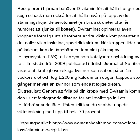
Receptorer i hjärnan behöver D-vitamin för att hålla hunger o
sug i schack men också för att hålla nivån på topp av det
stämningshöjande serotoninet (en bra sak dieter ofta får
humöret att sjunka till botten). D-vitaminet optimerar även
kroppens förmåga att absorbera andra viktiga komponenter n
det gäller viktminskning, speciellt kalcium. När kroppen lider br
på kalcium kan det innebära en femfaldig ökning av
fettsyrasyntas (FAS), ett enzym som katalyserar nybildning av
fett. En studie från 2009 publicerad i British Journal of Nutritio
visade att kraftigt överviktiga kvinnor som sattes på en 15-
veckors diet och tog 1,200 mg kalcium om dagen tappade se
gånger mer vikt än kvinnor som endast följde dieten.
Slutresultat: Genom att fylla på din kropp med D-vitamin kom
den ur ett fettlagrande tillstånd för att i stället gå in i ett
fettförbrännande läge. Potentiellt kan du snabba upp din
viktminskning med upp till hela 70 procent.
Ursprungsartikel: http://www.womenshealthmag.com/weight-
loss/vitamin-d-weight-loss