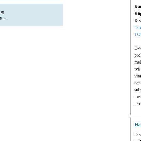
Ka
fug
Köp
s »
D-v
D-
TO
D-v
pro
mel
två
vit
och
sub
met
ter
Hä
D-v