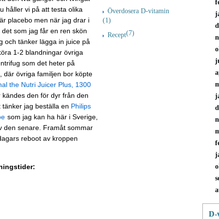
f
 håller vi på att testa olika
Överdosera D-vitamin
j
är placebo men när jag drar i
(1)
d
 det som jag får en ren skön
(7)
Recept
n
ag och tänker lägga in juice på
o
öra 1-2 blandningar övriga
j
centrifug som det heter på
a
, där övriga familjen bor köpte
l the Nutri Juicer Plus, 1300
m
 kändes den för dyr från den
j
t tänker jag beställa en
Philips
d
be
som jag kan ha här i Sverige,
n
v den senare. Framåt sommar
m
 dagars reboot av kroppen
f
j
ningstider:
o
s
a
D-