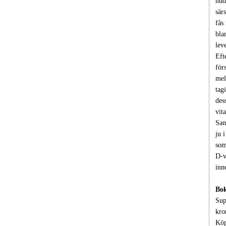
hud
sär
fås
bla
lev
Eft
för
mel
tag
des
vit
Sam
ju 
som
D-v
inn
Bok
Sup
kro
Köp