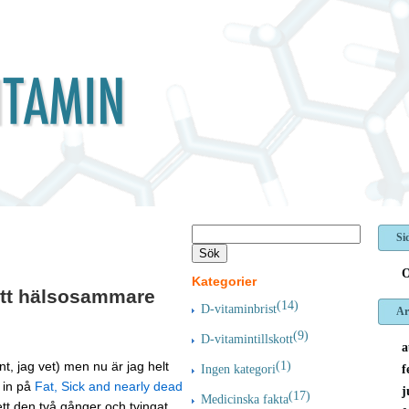
Si
O
Kategorier
 ett hälsosammare
(14)
D-vitaminbrist
Ar
(9)
D-vitamintillskott
a
t, jag vet) men nu är jag helt
(1)
f
Ingen kategori
e in på
Fat, Sick and nearly dead
j
(17)
Medicinska fakta
tt den två gånger och tvingat