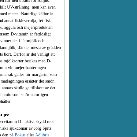
en när den utsätts för solljus,
skilt UV-strålning, men kan även
 med maten. Naturliga källor är
nd annat fiskleverolja, fet fisk,
er, äggula och mejeriprodukter.
ersom D-vitamin är fettlösligt
svinner det i lättmjölk och
lanmjölk, där det mesta av grädden
its bort. Därför är det vanligt att
sa mjölksorter berikas med D-
amin vid mejerihanteringen.
ma sak gäller för margarin, som
i matlagningen ersätter det smör,
 annars skulle ge tillskott av det
itamin som smör naturligen
ehåller.
tips:
ervitamin D : aktivt skydd mot
niska sjukdomar av Jörg Spitz.
 den på
Bokus
eller
Adlibris