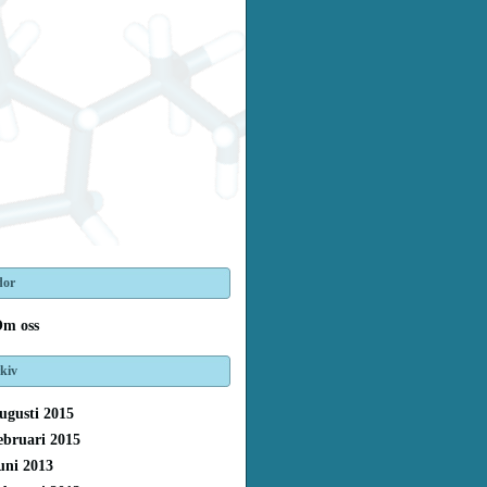
dor
m oss
kiv
ugusti 2015
ebruari 2015
uni 2013