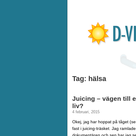
Tag: hälsa
Juicing – vägen till
liv?
4 februari, 2015
Okej, jag har hoppat på tåget (sen
fast i juicing-träsket. Jag ramlad
dokumentären och sen har jag se