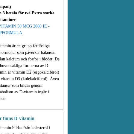
mpanj
 3 betala för två Extra starka
itaminer
VITAMIN 50 MCG 2000 IE -
PFORMULA
itamin är en grupp fettlösliga
hormoner som påverkar balansen
lan kalcium och fosfor i blodet. De
 huvudsakliga formerna av D-
amin är vitamin D2 (ergokalciferol)
 vitamin D3 (kolekalciferol). Även
stanser som bildas genom
abolism av D-vitamin ingår i
men.
r finns D-vitamin
itamin bildas från kolesterol i