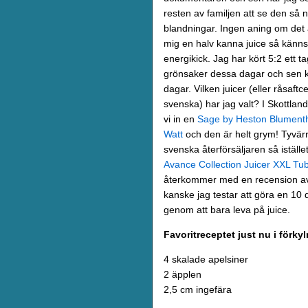
resten av familjen att se den så nu
blandningar. Ingen aning om det 
mig en halv kanna juice så känns
energikick. Jag har kört 5:2 ett t
grönsaker dessa dagar och sen k
dagar. Vilken juicer (eller råsaft
svenska) har jag valt? I Skottland
vi in en
Sage by Heston Blumentha
Watt
och den är helt grym! Tyvärr
svenska återförsäljaren så iställe
Avance Collection Juicer XXL Tu
återkommer med en recension a
kanske jag testar att göra en 10
genom att bara leva på juice.
Favoritreceptet just nu i förkyl
4 skalade apelsiner
2 äpplen
2,5 cm ingefära